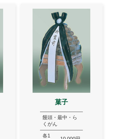
菓子
饅頭・最中・ら
くがん
各1
10,000円