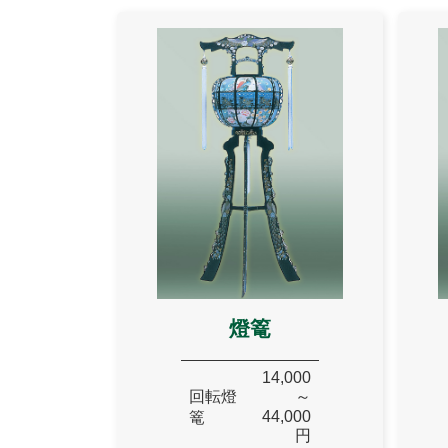
燈篭
14,000
回転燈
～
44,000
篭
円