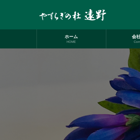
コ
ナ
ン
ビ
テ
ゲ
ン
ー
ツ
シ
へ
ョ
ホーム
会
ス
ン
HOME
Com
キ
に
ッ
移
プ
動