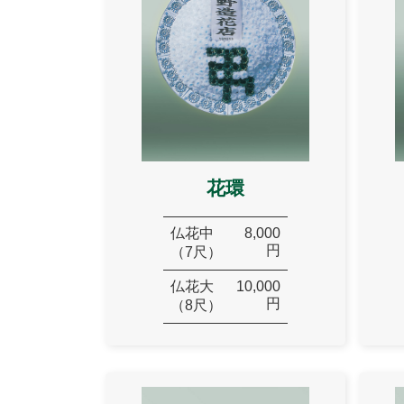
花環
仏花中
8,000
円
（7尺）
仏花大
10,000
円
（8尺）