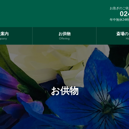
お急ぎのご依
02
年中無休24
社案内
お供物
斎場の
pany
Offering
Ha
お供物