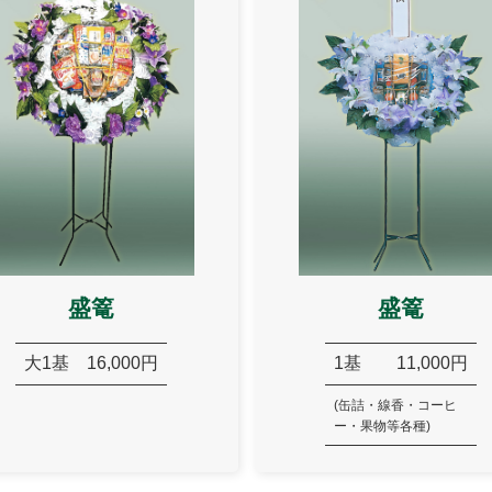
盛篭
盛篭
大1基
16,000円
1基
11,000円
(缶詰・線香・コーヒ
ー・果物等各種)