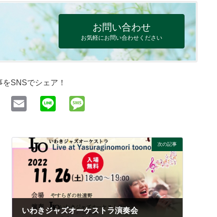
お問い合わせ
お気軽にお問い合わせください
事をSNSでシェア！
X
E
Li
M
m
n
e
ail
e
ss
a
次の記事
g
e
いわきジャズオーケストラ演奏会