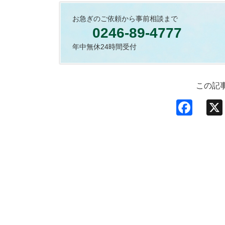
お急ぎのご依頼から事前相談まで
0246-89-4777
年中無休24時間受付
この記
F
a
c
e
b
o
o
k