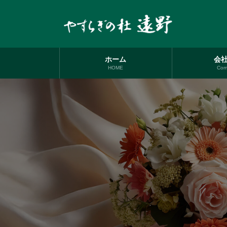
コ
ナ
ン
ビ
テ
ゲ
ン
ー
ツ
シ
へ
ョ
ホーム
会
ス
ン
HOME
Com
キ
に
ッ
移
プ
動