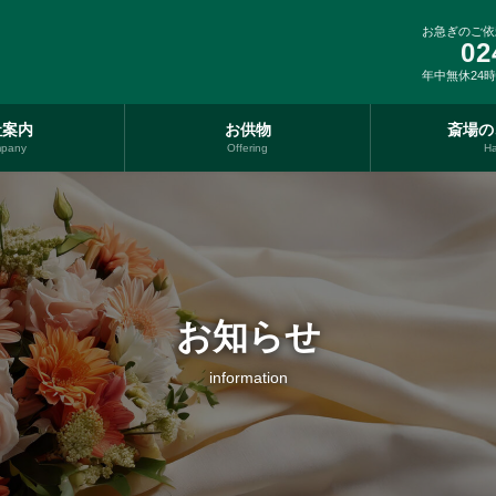
お急ぎのご依
02
年中無休24
社案内
お供物
斎場の
pany
Offering
Ha
お知らせ
information